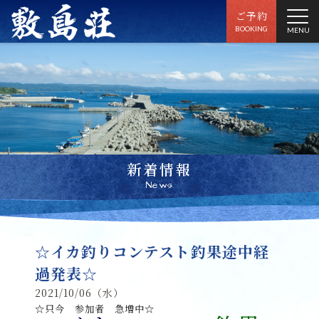
ご予約
BOOKING
MENU
新着情報
News
☆イカ釣りコンテスト釣果途中経
過発表☆
2021/10/06（水）
☆只今 参加者 急増中☆